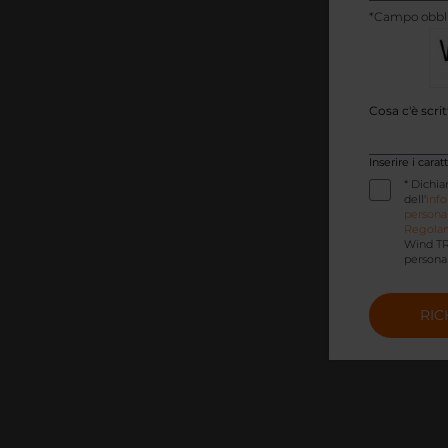
IVA
*Campo obbli
Cosa c'è scri
Inserire i cara
* Dichia
dell'
info
personali
Regolam
Wind TR
personali