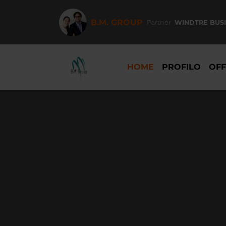
Salta
al
B.M. GROUP
Partner
WINDTRE BUS
contenuto
principale
NAVIGAZIONE
PRINCIPALE
HOME
PROFILO
OFF