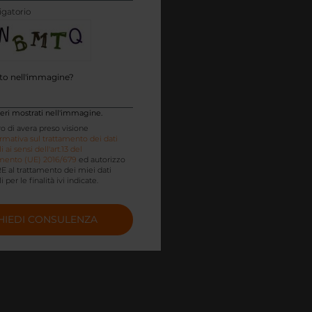
gatorio
tto nell'immagine?
tteri mostrati nell'immagine.
ro di avera preso visione
rmativa sul trattamento dei dati
 ai sensi dell'art.13 del
ento (UE) 2016/679
ed autorizzo
E al trattamento dei miei dati
 per le finalità ivi indicate.