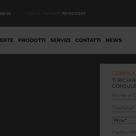
INESS
CODICE PARTNER
7870013397
ERTE
PRODOTTI
SERVIZI
CONTATTI
NEWS
COMPILA 
TI RICHI
CONSULE
Nome
e
Cognome
Telefono*
Prov.*
Partita