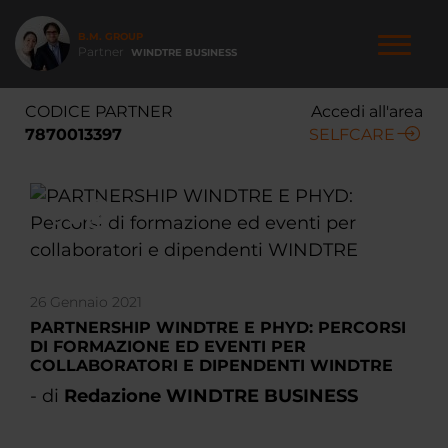
Salta
al
B.M. GROUP
contenuto
Partner
WINDTRE BUSINESS
principale
NAVIGAZIONE
CODICE PARTNER
Accedi all'area
PRINCIPALE
7870013397
SELFCARE
26 Gennaio 2021
PARTNERSHIP WINDTRE E PHYD: PERCORSI
DI FORMAZIONE ED EVENTI PER
COLLABORATORI E DIPENDENTI WINDTRE
- di
Redazione WINDTRE BUSINESS