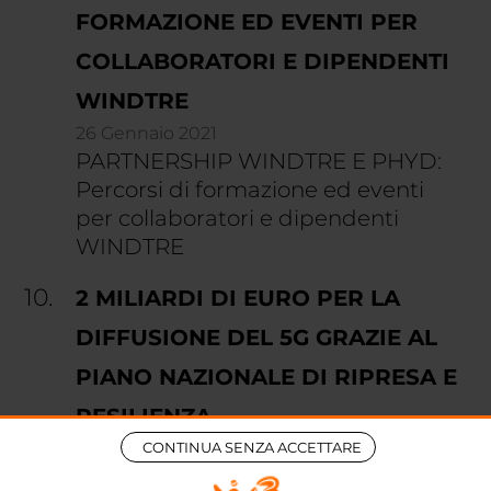
FORMAZIONE ED EVENTI PER
COLLABORATORI E DIPENDENTI
WINDTRE
26 Gennaio 2021
PARTNERSHIP WINDTRE E PHYD:
Percorsi di formazione ed eventi
per collaboratori e dipendenti
WINDTRE
2 MILIARDI DI EURO PER LA
DIFFUSIONE DEL 5G GRAZIE AL
PIANO NAZIONALE DI RIPRESA E
RESILIENZA
09 Maggio 2022
CONTINUA SENZA ACCETTARE
2 miliardi di euro per la diffusione